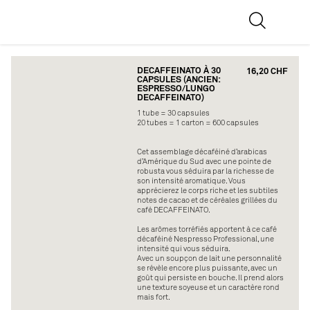
DECAFFEINATO À 30
16,20 CHF
CAPSULES (ANCIEN:
ESPRESSO/LUNGO
DECAFFEINATO)
1 tube = 30 capsules
20 tubes = 1 carton = 600 capsules
Cet assemblage décaféiné d’arabicas
d’Amérique du Sud avec une pointe de
robusta vous séduira par la richesse de
son intensité aromatique. Vous
apprécierez le corps riche et les subtiles
notes de cacao et de céréales grillées du
café DECAFFEINATO.
Les arômes torréfiés apportent à ce café
décaféiné Nespresso Professional, une
intensité qui vous séduira.
Avec un soupçon de lait une personnalité
se révèle encore plus puissante, avec un
goût qui persiste en bouche. Il prend alors
une texture soyeuse et un caractère rond
mais fort.