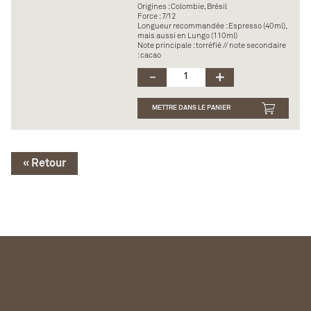
Origines : Colombie, Brésil
Force : 7/12
Longueur recommandée : Espresso (40ml),
mais aussi en Lungo (110ml)
Note principale : torréfié // note secondaire
: cacao
METTRE DANS LE PANIER
« Retour