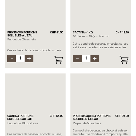
sérum de lait condensé, 25% extrait de
d’orge, lait écrémé condensé, cacao en
malt d’orge, sucre, cacao en poudre
poudre, sels minéraux
Allergènes : Lactose et orge
Allergènes : Lactose et orge
PRONT-OVO PORTIONS
CHF 41.50
CAOTINA - 1KG
CHF 12.10
SOLUBLES À L'EAU
10 pièces = 10Kg = 1 carton
Paquet de 50 sachets
Cette poudre de cacao au chocolat suisse
est à savourer à toutes les saisons et les
Ces sachets de cacao au chocolat suisse
occasions. Caotina adoucit le froid
et au malt naturel, contiennent
hivernal et rafraichit les chaleurs
beaucoup de vitamines pour commencer
estivales. Ce produit est fait pour les
la journée en pleine forme. Ce produit est
distributeurs automatiques.
soluble avec de l’eau.
Ovomaltine contient les nutriments
Composition : Sucre, sérum de lait en
nécessaires à la performance physique et
poudre, 11% de cacao en poudre, lait
intellectuelle.
écrémé en poudre
Allergène : Lactose
Composition : Lait écrémé condensé,
sérum de lait condensé, 25% d’extrait de
malt d’orge, sucre, cacao en poudre
Allergènes : Lactose et orge
CAOTINA PORTIONS
CHF 56.00
PRONTO CAOTINA PORTIONS
CHF 39.00
SOLUBLES AU LAIT
SOLUBLES À L'EAU
Paquet de 100 portions
Paquet de 50 sachets
Ces sachets de cacao au chocolat suisse,
Ces sachets de cacao au chocolat suisse,
ravira tout le monde et à n’importe quelle