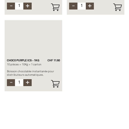
ravira tout le monde et à n’importe quelle
heure de la journée. Ce produit est
heure de la journée. Ce produit est
soluble avec de l’eau froide ou chaude
soluble avec du lait.
selon vos envies.
Composition : Sucre, 19% de cacao en
Composition : Sucre, sérum de lait en
poudre, glucose, 7% de chocolat
poudre, 11% de cacao en poudre, lait
écrémé en poudre, glucose, 2% de
chocolat
Allergène : Lactose
CHOCO PURPLE ICS - 1KG
CHF 11.60
10 pièces = 10Kg = 1 carton
Boisson chocolatée instantanée pour
distributeurs automatiques.
Composition : Sucre, lait en poudre,
12.3% de cacao maigre en poudre, lait
écrémé en poudre
Allergène : Lactose