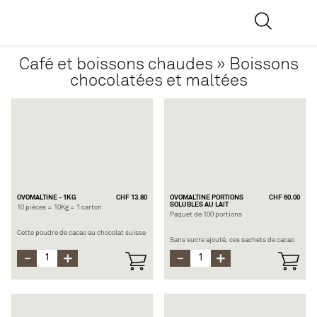
Café et boissons chaudes » Boissons
chocolatées et maltées
OVOMALTINE - 1KG
CHF 13.80
OVOMALTINE PORTIONS
CHF 60.00
SOLUBLES AU LAIT
10 pièces = 10Kg = 1 carton
Paquet de 100 portions
Cette poudre de cacao au chocolat suisse
Sans sucre ajouté, ces sachets de cacao
et au malt naturel, contient beaucoup de
au chocolat suisse et au malt naturel,
vitamines pour commencer la journée en
contiennent beaucoup de vitamines pour
pleine forme. Ce produit est fait pour les
commencer la journée en pleine forme. Ce
distributeurs automatiques.
produit est soluble avec du lait.
Ovomaltine contient les nutriments
Ovomaltine contient les nutriments
nécessaires à la performance physique et
nécessaires à la performance physique et
intellectuelle.
intellectuelle.
Composition : Lait écrémé condensé,
Composition : 65% d’extrait de malt