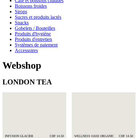
Café et boissons chaudes
Boissons froides
Sirops
Sucres et produits lactés
Snacks
Gobelets / Bouteilles
Produits d'hygiène
Produits d'entretien
Systèmes de paiement
Accessoires
Webshop
LONDON TEA
INFUSION GLACIER
CHF 14.50
WELLNESS OASE ORGANIC
CHF 14.50