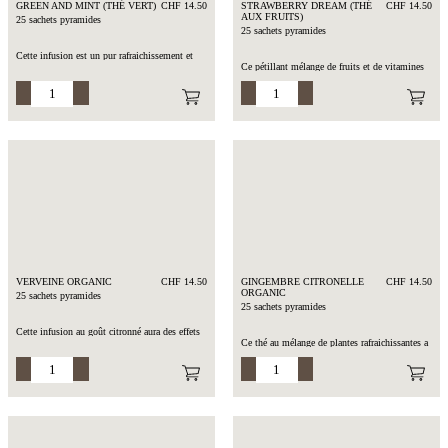
GREEN AND MINT (THÉ VERT)
CHF 14.50
STRAWBERRY DREAM (THÉ
CHF 14.50
AUX FRUITS)
25 sachets pyramides
25 sachets pyramides
Cette infusion est un pur rafraichissement et
Ce pétillant mélange de fruits et de vitamines
possède des bienfaits, grâce à son thé vert roulé
apportées par le cynorrhodon viendra rafraichir
et mélangé à de la menthe marocaine Nana.
vos journées.
Vous obtenez la meilleure qualité de thé, façon
Cette infusion parfaite pour l’été, peut se
marocaine.
concocter à froid également.
Composition : Thé vert de Chine (BIO),
Composition : Morceaux de pommes (BIO),
menthe Nana du Maroc (BIO), arôme.
fleurs d’hibiscus (BIO), écorces de
cynorrhodons (BIO), morceaux de fraises et de
Temps d’infusion : 3-4 min. à 100°C
framboises (BIO), poivre rouge (BIO), arôme
Temps d’infusion : 5-10 min. à 100°C
VERVEINE ORGANIC
CHF 14.50
GINGEMBRE CITRONELLE
CHF 14.50
ORGANIC
25 sachets pyramides
25 sachets pyramides
Cette infusion au goût citronné aura des effets
Ce thé au mélange de plantes rafraichissantes a
bienfaisants et calmants, grâce à ses nobles
des effets réparateurs. En effet, la citronnelle et
feuilles de verveine de qualité Surchoix. Ce thé
le gingembre qui le compose sont vivifiants et
saura vous rafraichir tout en vous apaisant.
réchauffant pour les longs mois d’hiver. Ses
ingrédients sont certifiés BIO et d’une qualité
Composition : Verveine (BIO)
supérieure.
Temps d’infusion : 5-10 à 100°C
Composition : Gingembre (BIO), citronnelle
(BIO), réglisse (BIO), cassia (BIO), mélisse