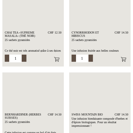
(BIO), écorces de citron (BIO), tulsi (BIO),
feuilles de mauve (BIO), basilic (BIO), lavande
(BIO), fleurs de souci (BIO), poivre noir
(BIO), arôme
Temps d’infusion : 4 min. à 100°C
CHAI TEA «SUPREME
CHF 12.50
CYNORRHODON ET
CHF 14.50
MASALA» (THÉ NOIR)
HIBISCUS
25 sachets pyramides
25 sachets pyramides
Ce thé noir est très aromatisé grâce à ses épices
Une infusion fruitée aux belles couleurs
originales de Yogi. Cette boisson possède des
rougeâtres et au goût sucré. Le cynorhodon est
propriétés de l’enseignement ayurvédique. Il
très riche en vitamines et les vraies fleurs
vous plongera au cœur de l’Inde avec ses
d’hibiscus qui l’accompagnent se marient à
touches orientales.
merveille avec afin de donner à cette boisson
une saveur sucrée-acidulée.
Composition : Thé noir d’Inde, cannelle, anis,
cardamome, poivre, gingembre
Composition : Cynorhodon, hibiscus
Temps d’infusion : 2-3 min. à 90°C
Temps d’infusion : 5-10 min. à 100°C
BERNHARDINER (HERBES
CHF 14.50
SWISS MOUNTAIN BIO
CHF 14.50
SUISSES)
Une infusion bienfaisante composée d'herbes et
25 sachets pyramides
d'épices biologiques. Pour un résultat
impressionnant !
Cette infusion est comme un bol d’air frais
Ingrédients: Fleurs de tilleul (bio), feuilles de