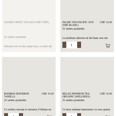
galanga (BIO), ortie (BIO), clous de girofle
(BIO)
Temps d’infusion : 4 min. à 100°C
JASMIN FINEST YIN HAO (THÉ VERT)
PAI MU TAN PACIFIC SUN
CHF 14.50
(THÉ BLANC)
25 sachets pyramides
25 sachets pyramides
La meilleure sélection de thé blanc avec des
pétales de fleurs colorés, aux saveurs tropicales
et fruitées. Cette infusion unique sera très
Fabriqué avec le plus grand soin, ce noble thé
douce est digeste.
vert a été roulé à la main avec des feuilles
Une décoction à froid est également faisable.
d’une grande qualité, auxquelles on a ajouté
des fleurs de jasmin fraîches.
Composition : Thé blanc de Chine (BIO),
fleurs de bleuet, arôme
Composition : Thé vert de Chine (BIO), fleurs
de jasmin
Temps d’infusion : 3-4 min. à 90°C
Temps d’infusion : 4 min. à 90°C
ROOIBOS BOURBON
CHF 14.50
RELAX PREMIUM TEA
CHF 14.50
VANILLA
ORGANIC (WELLNESS)
25 sachets pyramides
25 sachets pyramides
Ce rooibos sauvage et onctueux d’Afrique est
Ce doux mélange harmonieux va vous apaiser
agrémenté de véritables gousses de vanille,
et vous calmer. De première qualité, il est
ainsi que de leur huile essentielle. Ce thé sans
composé de thé noir, de gingembre, de