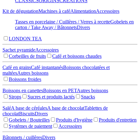
CLASSICS
ORIGINS
CREATIONS
Kit de dégustation
Machines à café
Alimentation
Accessoires
Tasses en porcelaine / Cuillères / Verres à recette
Gobelets en
carton / Take Away / Bâtonnets
Divers
LONDON TEA
Sachet pyramide
Accessoires
Corbeilles de fruits
Café et boissons chaudes
Café en grains
Café instantanés
Boissons chocolatées et
maltées
Autres boissons
Boissons froides
Boissons en canettes
Boissons en PET
Autres boissons
Sirops
Sucres et produits lactés
Snacks
Salé
A base de céréales
A base de chocolat
Tablettes de
chocolat
Biscuits
Divers
Gobelets / Bouteilles
Produits d'hygiène
Produits d'entretien
Systèmes de paiement
Accessoires
Bâtonnets / cuillères
Divers