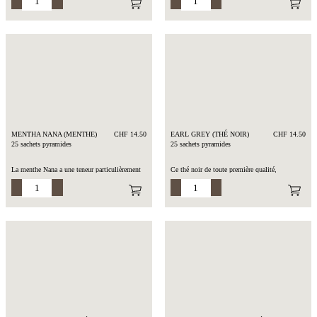
caféine saura vous charmer avec ses touches
pommes et d’autres plantes de qualité
crémeuses et sucrées.
supérieure.
Cette infusion peut aussi se faire à froid.
Composition : Rooibos d’Afrique du Sud
(BIO), gousses de vanille de Madagascar,
Composition : Mélisse (BIO), gingembre
arôme
(BIO), pommes (BIO), bancha (BIO), thé noir
(BIO), fenouil (BIO), lavande (BIO), houblon
Temps d’infusion : 5-10 min. à 100°C
(BIO), feuilles de mauve (BIO), fleurs de
soucis (BIO), arôme et fleurs d’orangers (BIO)
Temps d’infusion : 4 min. à 100°C
MENTHA NANA (MENTHE)
CHF 14.50
EARL GREY (THÉ NOIR)
CHF 14.50
25 sachets pyramides
25 sachets pyramides
La menthe Nana a une teneur particulièrement
Ce thé noir de toute première qualité,
élevée en huiles essentielles. Ses feuilles
légèrement parfumé à la finesse de l’huile
développent une saveur très intense, rappelant
essentielle de bergamote, correspond au
la menthe « Spearmint » très rafraichissante,
mélange original « Earl Grey », dont l’origine
bienfaisante et revigorante.
de sa fondation re-monte à 1896.
Une infusion à froid est aussi possible.
Composition : Thé noir du Sri Lanka (BIO),
Composition : Mentha spicata du Maroc (BIO)
arôme
Temps d’infusion : 5-10 min. à 100°C
Temps d’infusion : 4 min. à 100°C