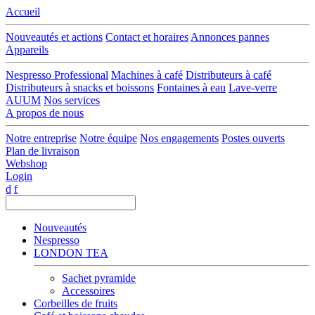
Accueil
Nouveautés et actions
Contact et horaires
Annonces pannes
Appareils
Nespresso Professional
Machines à café
Distributeurs à café
Distributeurs à snacks et boissons
Fontaines à eau
Lave-verre
AUUM
Nos services
A propos de nous
Notre entreprise
Notre équipe
Nos engagements
Postes ouverts
Plan de livraison
Webshop
Login
d
f
Nouveautés
Nespresso
LONDON TEA
Sachet pyramide
Accessoires
Corbeilles de fruits