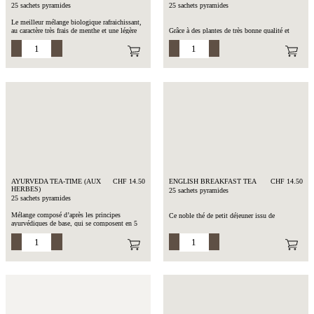
25 sachets pyramides
25 sachets pyramides
Le meilleur mélange biologique rafraichissant,
au caractère très frais de menthe et une légère
Grâce à des plantes de très bonne qualité et
touche de pomme.
certifiées BIO, créez autour de vous une île de
bien-être et d’apaisement en buvant une tasse
Composition : Menthe odorante, fleurs de
de thé.
tilleul, feuilles de mûres et de framboises,
Composition : Fleurs d’hibiscus (BIO),
écorces de pommes, fleurs de bleuets
rooibos (BIO), curcuma (BIO), coriandre
(BIO), cannelle (BIO), muscat (BIO), écorces
Temps d’infusion : 7 à 10 min. à 100°C
d’orange (BIO), arômes de citron et de citron
vert, granulés de jus de citron
Temps d’infusion : 4 min. à 100°C
AYURVEDA TEA-TIME (AUX
CHF 14.50
ENGLISH BREAKFAST TEA
CHF 14.50
HERBES)
25 sachets pyramides
25 sachets pyramides
Mélange composé d’après les principes
Ce noble thé de petit déjeuner issu de
ayurvédiques de base, qui se composent en 5
plantations biologiques des hauts plateaux
éléments principaux dont ; le feu, l’air, la terre,
vous fera voyager directement en Angleterre. De
l’eau et l’éther. L’ayurveda est une sorte de
plus, sa belle liqueur se verra brune cuivrée
médecine traditionnelle indienne. Ce thé vous
dans votre tasse. Délicieux avec un peu de lait
fera donc voyager et redécouvrir ces 5 éléments
et quelques gouttes de jus de citron, pour
fondamentaux grâce à ces plantes certifiées
retrouver toutes les saveurs d’un vrai «
biologiques.
Breakfast ».
Composition : Rooibos (BIO), réglisse (BIO),
Composition : Thé noir du Sri Lanka (BIO)
curcuma (BIO), gingembre (BIO), fenouil
(BIO), coques de cacao (BIO), cassia (BIO),
Temps d’infusion : 3-4 min. à 100°C