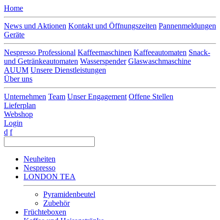
Home
News und Aktionen
Kontakt und Öffnungszeiten
Pannenmeldungen
Geräte
Nespresso Professional
Kaffeemaschinen
Kaffeeautomaten
Snack-
und Getränkeautomaten
Wasserspender
Glaswaschmaschine
AUUM
Unsere Dienstleistungen
Über uns
Unternehmen
Team
Unser Engagement
Offene Stellen
Lieferplan
Webshop
Login
d
f
Neuheiten
Nespresso
LONDON TEA
Pyramidenbeutel
Zubehör
Früchteboxen