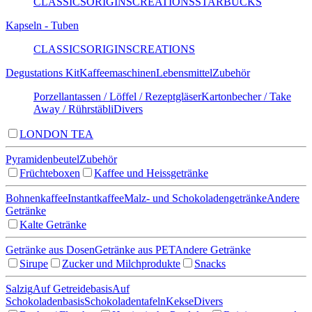
CLASSICS
ORIGINS
CREATIONS
STARBUCKS
Kapseln - Tuben
CLASSICS
ORIGINS
CREATIONS
Degustations Kit
Kaffeemaschinen
Lebensmittel
Zubehör
Porzellantassen / Löffel / Rezeptgläser
Kartonbecher / Take
Away / Rührstäbli
Divers
LONDON TEA
Pyramidenbeutel
Zubehör
Früchteboxen
Kaffee und Heissgetränke
Bohnenkaffee
Instantkaffee
Malz- und Schokoladengetränke
Andere
Getränke
Kalte Getränke
Getränke aus Dosen
Getränke aus PET
Andere Getränke
Sirupe
Zucker und Milchprodukte
Snacks
Salzig
Auf Getreidebasis
Auf
Schokoladenbasis
Schokoladentafeln
Kekse
Divers