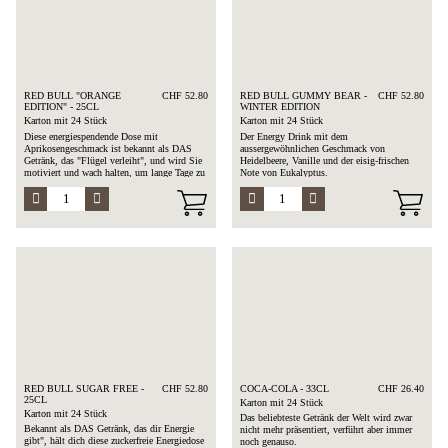
RED BULL "ORANGE
CHF 52.80
RED BULL GUMMY BEAR -
CHF 52.80
EDITION" - 25CL
WINTER EDITION
Karton mit 24 Stück
Karton mit 24 Stück
Diese energiespendende Dose mit
Der Energy Drink mit dem
Aprikosengeschmack ist bekannt als DAS
aussergewöhnlichen Geschmack von
Getränk, das "Flügel verleiht", und wird Sie
Heidelbeere, Vanille und der eisig-frischen
motiviert und wach halten, um lange Tage zu
Note von Eukalyptus.
überstehen.
Zusammensetzung: Wasser, Saccharose,
Glukose, Säuerungsmittel, Taurin, Koffein,
Vitamine, Aromen, Farbstoffe.
Allergen: Koffein
RED BULL SUGAR FREE -
CHF 52.80
COCA-COLA - 33CL
CHF 26.40
25CL
Karton mit 24 Stück
Karton mit 24 Stück
Das beliebteste Getränk der Welt wird zwar
Bekannt als DAS Getränk, das dir Energie
nicht mehr präsentiert, verführt aber immer
gibt", hält dich diese zuckerfreie Energiedose
noch genauso.