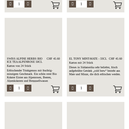
SWISS ALPINE HERBS BIO
CHF 45.60
EL TONY MINT-MATE - 33CL
CHF 45.60
ICE TEA ALPENROSE 50CL
Karton mit 24 Stück
Karton von 24 Stück
Dieses in Südamerika sehr beliebte, frisch
Erfrischender Trinkgenuss mit fruchtig-
aufgebrühte Getränk „cold brew“ besteht aus
minzigem Geschmack. Ein schön roter Bio
Mate und Minze, die dich erfrischen werden.
Kräuter Eistee aus Alpenrosen, Beeren,
Alpenkräutern und Bergquellwasser.