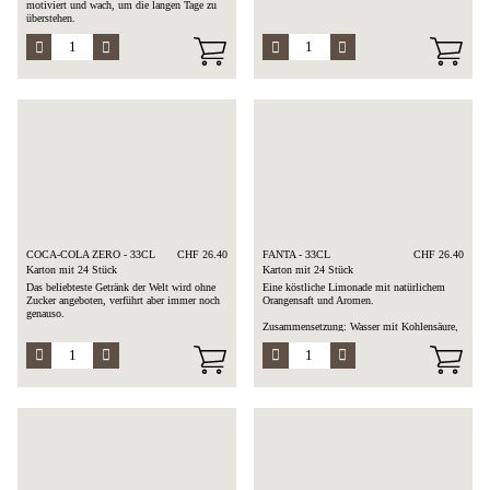
motiviert und wach, um die langen Tage zu
überstehen.
Zusammensetzung: Wasser mit Kohlensäure,
Zucker, Farbstoff, Karamell,
Zusammensetzung: Wasser mit Kohlensäure,
Säuerungsmittel, natürliche Aromen
Säuerungsmittel, Taurin, Süßungsmittel,
(einschließlich Cafein)
Koffein, Vitamine, Aromen,
Allergen: Koffein
Verdickungsmittel, Farbstoffe
Allergen: Koffein
COCA-COLA ZERO - 33CL
CHF 26.40
FANTA - 33CL
CHF 26.40
Karton mit 24 Stück
Karton mit 24 Stück
Das beliebteste Getränk der Welt wird ohne
Eine köstliche Limonade mit natürlichem
Zucker angeboten, verführt aber immer noch
Orangensaft und Aromen.
genauso.
Zusammensetzung: Wasser mit Kohlensäure,
Zusammensetzung: Wasser mit Kohlensäure,
10% Orangensaft aus Konzentrat, Zucker, 2%
Farbstoffe, Säuerungsmittel, Süßungsmittel,
Zitronensaft aus Konzentrat,
natürliche Aromen (einschließlich Koffein)
Konservierungsmittel, natürliche
Allergen: Koffein
Orangenaromen, Süßstoffe
Allergen: Orangen