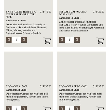
SWISS ALPINE HERBS BIO
CHF 45.60
NESCAFÉ CAPPUCCINO
CHF 21.60
ICE TEA ALPENKRÄUTER
DOSE - 2.5DL
50CL
Karton mit 12 Stück
Karton von 24 Stück
Geniesse diesen Mmmh-Moment mit
Dezent süss und wunderbar kräuterig im
NESCAFÉ Ready to Drink Cappuccino und
Geschmack - Bio Alpenkräuter Eistee aus
koste einen milden, vollmundigen Kaffee mit
Minze, Melisse, Verveine und
einer feinen Schokoladennote.
Bergquellwasser. Schmeckt herrlich
erfrischend.
COCA-COLA - 50CL
CHF 37.20
COCA-COLA ZERO - 50CL
CHF 37.20
Karton mit 24 Stück
Karton mit 24 Stück
Das beliebteste Getränk der Welt wird zwar
Das beliebteste Getränk der Welt wird nicht
nicht mehr präsentiert, verführt aber immer
mehr ohne Zucker angeboten, verführt aber
noch genauso.
immer noch genauso.
Zusammensetzung: kohlensäurehaltiges
Zusammensetzung: Wasser mit Kohlensäure,
Wasser, Zucker, Farbstoff, Karamell,
Farbstoffe, Säuerungsmittel, Süßungsmittel,