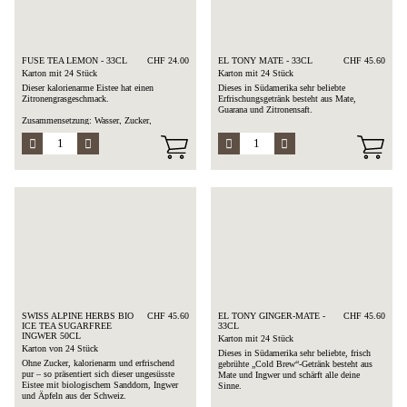
FUSE TEA LEMON - 33CL
CHF 24.00
EL TONY MATE - 33CL
CHF 45.60
Karton mit 24 Stück
Karton mit 24 Stück
Dieser kalorienarme Eistee hat einen
Dieses in Südamerika sehr beliebte
Zitronengrasgeschmack.
Erfrischungsgetränk besteht aus Mate,
Guarana und Zitronensaft.
Zusammensetzung: Wasser, Zucker,
Fruchtzucker, Säuerungsmittel, Tee-Extrakt,
Zusammensetzung: Mate-Aufguss,
Zitronensaft aus Konzentrat, natürliche
Rohrzucker, Zitronensaft, Guarana-Extrakt.
Aromen, Zitronengras-Extrakt, Süßstoff
SWISS ALPINE HERBS BIO
CHF 45.60
EL TONY GINGER-MATE -
CHF 45.60
ICE TEA SUGARFREE
33CL
INGWER 50CL
Karton mit 24 Stück
Karton von 24 Stück
Dieses in Südamerika sehr beliebte, frisch
Ohne Zucker, kalorienarm und erfrischend
gebrühte „Cold Brew“-Getränk besteht aus
pur – so präsentiert sich dieser ungesüsste
Mate und Ingwer und schärft alle deine
Eistee mit biologischem Sanddorn, Ingwer
Sinne.
und Äpfeln aus der Schweiz.