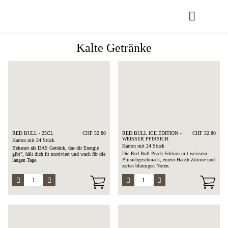
Kalte Getränke
RED BULL - 25CL
CHF 52.80
RED BULL ICE EDITION –
CHF 52.80
WEISSER PFIRSICH
Karton mit 24 Stück
Karton mit 24 Stück
Bekannt als DAS Getränk, das dir Energie
Die Red Bull Peach Edition mit weissem
gibt", hält dich fit motiviert und wach für die
Pfirsichgeschmack, einem Hauch Zitrone und
langen Tage.
zarten blumigen Noten.
Zusammensetzung: Wasser mit Kohlensäure,
Saccharose, Glukose, Säuerungsmittel,
Taurin, Koffein, Vitamine, Aromen,
Farbstoffe
Allergen: Koffein