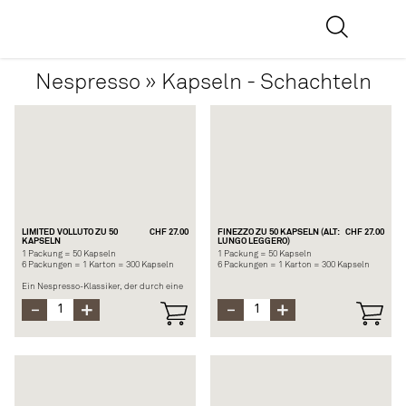
Nespresso » Kapseln - Schachteln
LIMITED VOLLUTO ZU 50
CHF 27.00
FINEZZO ZU 50 KAPSELN (ALT:
CHF 27.00
KAPSELN
LUNGO LEGGERO)
1 Packung = 50 Kapseln
1 Packung = 50 Kapseln
6 Packungen = 1 Karton = 300 Kapseln
6 Packungen = 1 Karton = 300 Kapseln
Ein Nespresso-Klassiker, der durch eine
zarte Kombination aus Getreide- und
Mit FINEZZO betreten Sie den geheimen
Fruchtnoten, einer lebhaften Säure und
Garten der leicht gewaschenen Kaffees.
einem subtilen Hauch von Nüssen
Es handelt sich um eine delikat geröstete
besticht, getragen von einer seidigen
Mischung von Arabicas aus Äthiopien,
Textur.
Kolumbien und anderen
Limitierte Auflage
lateinamerikanischen Ländern. Seine
Säure ist leicht prickelnd und wird von
berauschenden blumigen Aromen wie
Jasmin und Bergamotte begleitet.