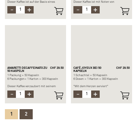
Dieser Kaffee ist auf der Basis eines
Dieser Kaffee ist mit Noten von
Espresso forte aromatisiert. Sehr samtig
gerösteten Haselnüssen und
mit einem reichen Vanillearoma, das
karamellisierten Walnüssen
leicht karamellisiert ist.
aromatisiert.
Herkunft: Arabica Süd- und
Herkunft: Arabicas Südamerika (Brasilien
Mittelamerika.
und Kolumbien).
Stärke: 7/12
Stärke :
Empfohlene Länge: Espresso
Empfohlene Länge: Espresso oder Lungo.
Hauptnote: Vanille
Hauptnote: Haselnuss
AMARETTI DECAFFEINATO ZU
CHF 29.50
CAFÉ JOYEUX BEI 50
CHF 29.50
50 KASPELN
KAPSELN
1 Packung = 50 Kapseln
1 Schachtel = 50 Kapseln
6 Packungen= 1 Karton = 300 Kapseln
6 Dosen = 1 Karton = 300 Kapseln
Dieser Kaffee verzaubert mit seinem
"Mit dem Herzen serviert"
klassischen Mandelgeschmack, ergänzt
durch eine Mischung aus Keks- und
Café Joyeux ist eine Kaffeehauskette, die
Vanillenoten. Ohne Koffein. Er wird allen
die Inklusion fördert, indem sie
Kaffeetrinkern gefallen, die ihrem
Menschen mit geistiger Behinderung
normalen schwarzen Kaffee eine
befähigt, etwas zu tun.
aromatische Note verleihen möchten.
Einen fröhlichen Moment der Solidarität
zu verkörpern, war die Aufgabe unserer
1
2
Kaffeeexperten mit dieser exklusiven
Kreation. Diese Mischung aus Arabica-
Bohnen aus China und Uganda enthüllt
süsse Noten von geröstetem Getreide mit
einem Hauch von Nüssen