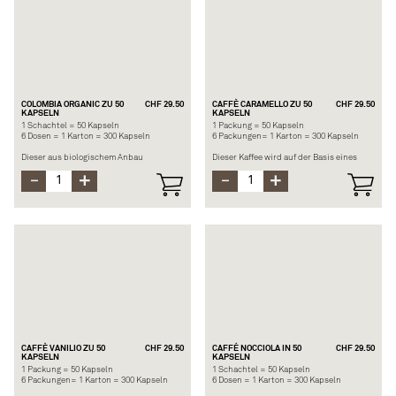
Empfohlene Länge: Espresso oder Lungo.
Empfohlene Länge: Espresso oder Lungo.
Hauptnote: malzig, getrocknetes
Hauptnote: fruchtig
Getreide
COLOMBIA ORGANIC ZU 50
CHF 29.50
CAFFÈ CARAMELLO ZU 50
CHF 29.50
KAPSELN
KAPSELN
1 Schachtel = 50 Kapseln
1 Packung = 50 Kapseln
6 Dosen = 1 Karton = 300 Kapseln
6 Packungen= 1 Karton = 300 Kapseln
Dieser aus biologischem Anbau
Dieser Kaffee wird auf der Basis eines
stammende Arabica wird durch Noten
Espresso forte aromatisiert. Die
von roten Früchten aufgewertet, die von
Röstnoten werden durch den Geschmack
einem vulkanischen Boden stammen.
von Karamell gemildert.
Herkunft: Kolumbien
Herkunft: Arabica Süd- und
Stärke: 6/12
Mittelamerika.
Empfohlene Länge: Espresso oder Lungo.
Stärke: 7/12
Hauptnoten: Getreide/ fruchtig
Empfohlene Länge: Espresso
Hauptnote: Karamell
CAFFÈ VANILIO ZU 50
CHF 29.50
CAFFÉ NOCCIOLA IN 50
CHF 29.50
KAPSELN
KAPSELN
1 Packung = 50 Kapseln
1 Schachtel = 50 Kapseln
6 Packungen= 1 Karton = 300 Kapseln
6 Dosen = 1 Karton = 300 Kapseln