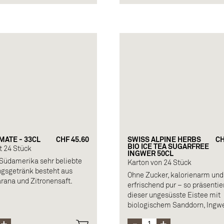
e Aromen (einschließlich
aus Konzentrat,
Konservierungsmittel, natürli
Koffein
Orangenaromen, Süßstoffe
Allergen: Orangen
MATE - 33CL
CHF 45.60
SWISS ALPINE HERBS
CH
BIO ICE TEA SUGARFREE
t 24 Stück
INGWER 50CL
 Südamerika sehr beliebte
Karton von 24 Stück
ngsgetränk besteht aus
Ohne Zucker, kalorienarm und
rana und Zitronensaft.
erfrischend pur – so präsentier
dieser ungesüsste Eistee mit
setzung: Mate-Aufguss,
biologischem Sanddorn, Ingw
r, Zitronensaft, Guarana-
Äpfeln aus der Schweiz.