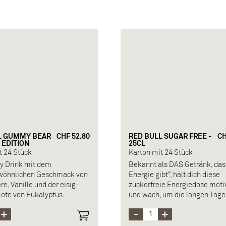
Koffein
L GUMMY BEAR
CHF 52.80
RED BULL SUGAR FREE -
CH
 EDITION
25CL
t 24 Stück
Karton mit 24 Stück
y Drink mit dem
Bekannt als DAS Getränk, das 
wöhnlichen Geschmack von
Energie gibt", hält dich diese
e, Vanille und der eisig-
zuckerfreie Energiedose motiv
Note von Eukalyptus.
und wach, um die langen Tage
überstehen.
Zusammensetzung: Wasser m