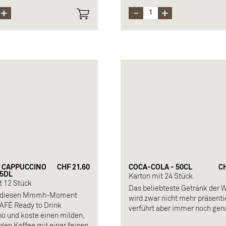
uellwasser.
 CAPPUCCINO
CHF 21.60
COCA-COLA - 50CL
CH
.5DL
Karton mit 24 Stück
t 12 Stück
Das beliebteste Getränk der W
e diesen Mmmh-Moment
wird zwar nicht mehr präsentie
AFÉ Ready to Drink
verführt aber immer noch gen
o und koste einen milden,