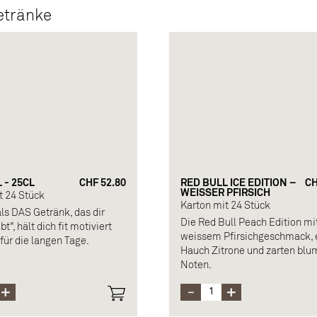
etränke
 - 25CL
CHF 52.80
RED BULL ICE EDITION –
CH
WEISSER PFIRSICH
t 24 Stück
Karton mit 24 Stück
ls DAS Getränk, das dir
Die Red Bull Peach Edition mi
bt", hält dich fit motiviert
weissem Pfirsichgeschmack,
für die langen Tage.
Hauch Zitrone und zarten blu
Noten.
setzung: Wasser mit
re, Saccharose, Glukose,
ittel, Taurin, Koffein,
 Aromen, Farbstoffe