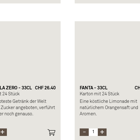
Kohlensäure, Säuerungsmittel
Taurin, Süßungsmittel, Koffein
Vitamine, Aromen,
Verdickungsmittel, Farbstoffe
Allergen: Koffein
A ZERO - 33CL
CHF 26.40
FANTA - 33CL
CH
t 24 Stück
Karton mit 24 Stück
bteste Getränk der Welt
Eine köstliche Limonade mit
 Zucker angeboten, verführt
natürlichem Orangensaft und
er noch genauso.
Aromen.
setzung: Wasser mit
Zusammensetzung: Wasser m
re, Farbstoffe,
Kohlensäure, 10% Orangensaf
mittel, Süßungsmittel,
Konzentrat, Zucker, 2% Zitron