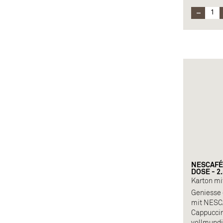
und Bergq
NESCAFÉ
DOSE - 2
Karton mi
Geniess
mit NESC
Cappuccin