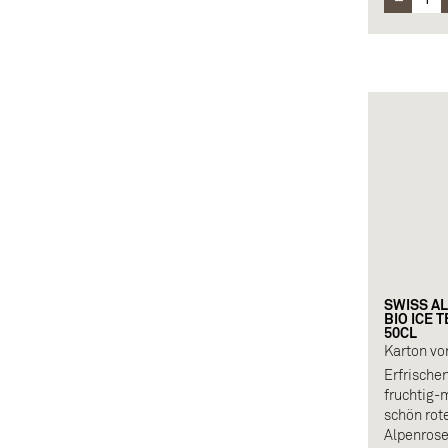
SWISS A
BIO ICE 
50CL
Karton vo
Erfrische
fruchtig-
schön rot
Alpenrose