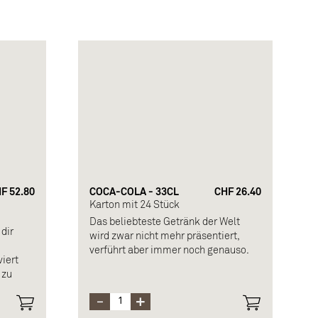
Saccharose, Glukose,
Säuerungsmittel, Taurin, Koffein,
Vitamine, Aromen, Farbstoffe.
Allergen: Koffein
F 52.80
COCA-COLA - 33CL
CHF 26.40
Karton mit 24 Stück
Das beliebteste Getränk der Welt
dir
wird zwar nicht mehr präsentiert,
verführt aber immer noch genauso.
iert
 zu
Zusammensetzung: Wasser mit
Kohlensäure, Zucker, Farbstoff,
Karamell, Säuerungsmittel,
it