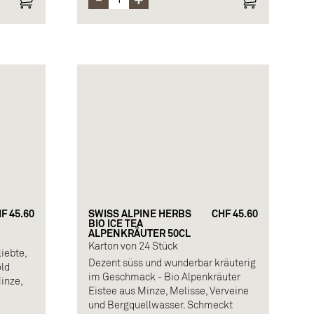
F 45.60
SWISS ALPINE HERBS
CHF 45.60
BIO ICE TEA
ALPENKRÄUTER 50CL
Karton von 24 Stück
iebte,
Dezent süss und wunderbar kräuterig
old
im Geschmack - Bio Alpenkräuter
inze,
Eistee aus Minze, Melisse, Verveine
und Bergquellwasser. Schmeckt