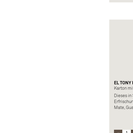
natürlich
Koffein)
Allergen: 
EL TONY 
Karton mi
Dieses in
Erfrischu
Mate, Gua
Zusammen
Rohrzucke
Extrakt.