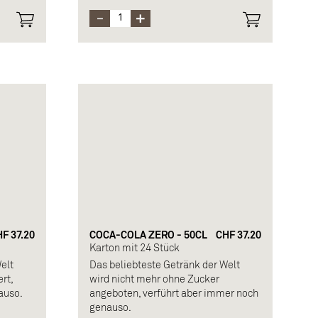
herrlich erfrischend.
F 37.20
COCA-COLA ZERO - 50CL
CHF 37.20
Karton mit 24 Stück
elt
Das beliebteste Getränk der Welt
rt,
wird nicht mehr ohne Zucker
auso.
angeboten, verführt aber immer noch
genauso.