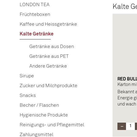
LONDON TEA
Kalte G
Früchteboxen
Kaffee und Heissgetränke
Kalte Getränke
Getränke aus Dosen
Getränke aus PET
Andere Getränke
Sirupe
RED BULL
Karton mi
Zucker und Milchprodukte
Bekannt a
Snacks
Energie gi
und wach 
Becher / Flaschen
Hygienische Produkte
Zusammen
Kohlensäu
Reinigungs- und Pflegemittel
Säuerungsm
Zahlungsmittel
Vitamine,