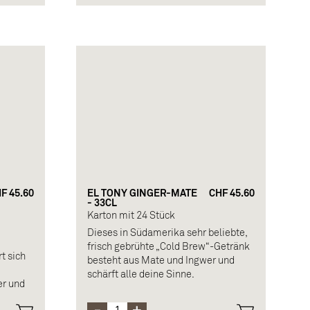
Extrakt, Süßstoff
che
F 45.60
EL TONY GINGER-MATE
CHF 45.60
- 33CL
Karton mit 24 Stück
Dieses in Südamerika sehr beliebte,
frisch gebrühte „Cold Brew“-Getränk
t sich
besteht aus Mate und Ingwer und
schärft alle deine Sinne.
er und