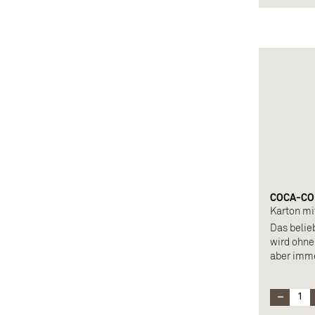
COCA-COL
Karton mi
Das belie
wird ohne
aber imm
Zusammen
Kohlensäu
Säuerungs