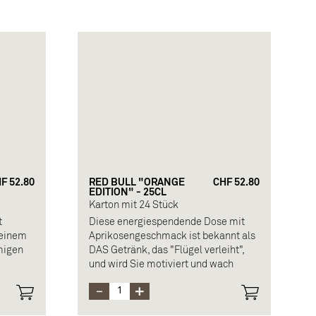
F 52.80
RED BULL "ORANGE
CHF 52.80
EDITION" - 25CL
Karton mit 24 Stück
t
Diese energiespendende Dose mit
 einem
Aprikosengeschmack ist bekannt als
migen
DAS Getränk, das "Flügel verleiht",
und wird Sie motiviert und wach
halten, um lange Tage zu überstehen.
Zusammensetzung: Wasser,