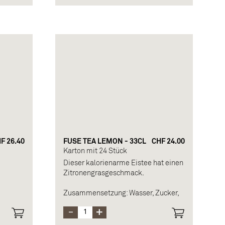
natürliche Aromen (einschließlich
,
Cafein)
,
Allergen: Koffein
F 26.40
FUSE TEA LEMON - 33CL
CHF 24.00
Karton mit 24 Stück
Dieser kalorienarme Eistee hat einen
Zitronengrasgeschmack.
Zusammensetzung: Wasser, Zucker,
it
Fruchtzucker, Säuerungsmittel, Tee-
t aus
Extrakt, Zitronensaft aus Konzentrat,
ensaft
natürliche Aromen, Zitronengras-