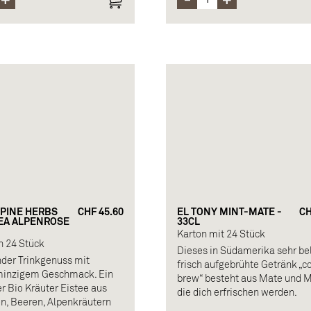
LPINE HERBS
CHF 45.60
EL TONY MINT-MATE -
CH
TEA ALPENROSE
33CL
Karton mit 24 Stück
n 24 Stück
Dieses in Südamerika sehr bel
nder Trinkgenuss mit
frisch aufgebrühte Getränk „c
minzigem Geschmack. Ein
brew“ besteht aus Mate und M
er Bio Kräuter Eistee aus
die dich erfrischen werden.
n, Beeren, Alpenkräutern