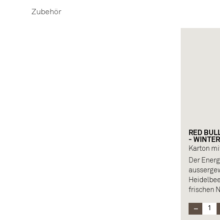
Allergen: 
Zubehör
RED BUL
- WINTER
Karton mi
Der Energ
ausserge
Heidelbeer
frischen 