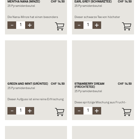
MENTHA NANA (MINZE)
CHF 14.50
EARL GREY (SCHWARZTEE)
CHF 14.50
25 Pyramidenbeutel
25 Pyramidenbeutel
Die Nana-Minze hat einen besonders
Dieser schwarze Tee von höchster
hohen Gehalt an ätherischen Ölen. Ihre
Qualität, der leicht mit dem feinen
Blätter haben einen sehr intensiven
ätherischen Öl der Ber-gamotte
Geschmack, der an die sehr
parfümiert ist, entspricht der
erfrischende, beruhigende und
Originalmischung "Earl Grey", die 1896
belebende "Spearmint" erinnert.
gegründet wur-de.
Auch ein kalter Aufguss ist möglich.
Zusammensetzung: Schwarzer Tee aus
Zusammensetzung: Mentha spicata aus
Sri Lanka (BIO), Aroma
Marokko (BIO)
Brühzeit: 4 Minuten bei 100°C
Brühzeit: 5-10 Min. bei 100°C
GREEN AND MINT (GRÜNTEE)
CHF 14.50
STRAWBERRY DREAM
CHF 14.50
(FRÜCHTETEE)
25 Pyramidenbeutel
25 Pyramidenbeutel
Dieser Aufguss ist eine reine Erfrischung
Diese spritzige Mischung aus Frucht-
und hat dank des grünen Tees, der gerollt
und Hagebuttenvitaminen erfrischt den
und mit marokkanischer Nana-Minze
Tag.
gemischt wird, viele Vorteile. Sie
Dieser Aufguss ist ideal für den Sommer
erhalten Tee von bester Quali-tät, nach
und kann auch kalt zubereitet werden.
marokkanischer Art.
Zusammensetzung: Apfelstücke (BIO),
Zusammensetzung: Chinesischer grüner
Hibiskusblüten (BIO),
Tee (BIO), marokkanische Nana-Minze
Hagebuttenschalen (BIO), Erdbeer- und
(BIO), Aromen
Himbeerstücke (BIO), roter Pfeffer (BIO),