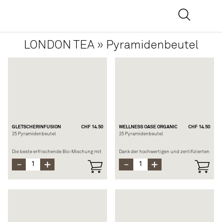
LONDON TEA » Pyramidenbeutel
GLETSCHERINFUSION
CHF 14.50
WELLNESS OASE ORGANIC
CHF 14.50
25 Pyramidenbeutel
25 Pyramidenbeutel
Die beste erfrischende Bio-Mischung mit
Dank der hochwertigen und zertifizierten
dem sehr frischen Charakter von Minze
BIO-Pflanzen schaffen Sie mit einer Tasse
und einem leichten Hauch von Apfel.
Tee eine Insel des Wohlbefindens und der
Ruhe um sich herum.
Zusammensetzung: Duftminze,
Lindenblüten, Brombeer- und
Zusammensetzung: Hochwertige
Himbeerblätter, Apfelschalen,
Hibiskusblüten (BIO), Rooibos (BIO),
Kornblumenblüten
Kurkuma (BIO), Ko-riander (BIO), Zimt
(BIO), Muskateller (BIO), Orangenschalen
Ziehzeit: 7 bis 10 Min. bei 100°C
(BIO), Zitronen- und Limetten-aroma,
Zitronensaftgranulat