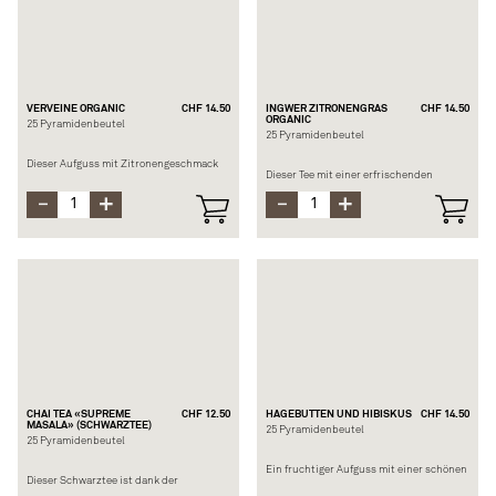
Aroma
Brühzeit: 3-4 Min. bei 100°C
Brühzeit: 5-10 Min. bei 100°C
VERVEINE ORGANIC
CHF 14.50
INGWER ZITRONENGRAS
CHF 14.50
ORGANIC
25 Pyramidenbeutel
25 Pyramidenbeutel
Dieser Aufguss mit Zitronengeschmack
Dieser Tee mit einer erfrischenden
hat dank der edlen Eisenkrautblätter von
Pflanzenmischung hat eine erholsame
Surchoix eine wohltuende und
Wirkung. Der darin enthaltene Zitronen-
beruhigende Wirkung. Dieser Tee wird Sie
Zimt und Ingwer wirkt belebend und
erfrischen und beruhigen.
wärmend in den langen Wintermona-ten.
Die Inhaltsstoffe sind biologisch
Zusammensetzung: Eisenkraut (BIO)
zertifiziert und von höchster Qualität.
Brühzeit: 5-10 bei 100°C
Zusammensetzung: Ingwer (BIO),
Zitronengras (BIO), Süßholz (BIO), Cassia
(BIO), Zitro-nenschale (BIO), Tulsi (BIO),
Malvenblätter (BIO), Basilikum (BIO),
Lavendel (BIO), Ringel-blumenblüten
(BIO), schwarzer Pfeffer (BIO), Aroma
Brühzeit: 4 Min. bei 100°C
CHAI TEA «SUPREME
CHF 12.50
HAGEBUTTEN UND HIBISKUS
CHF 14.50
MASALA» (SCHWARZTEE)
25 Pyramidenbeutel
25 Pyramidenbeutel
Ein fruchtiger Aufguss mit einer schönen
Dieser Schwarztee ist dank der
rötlichen Farbe und einem süßen
originalen Yogi-Gewürze sehr